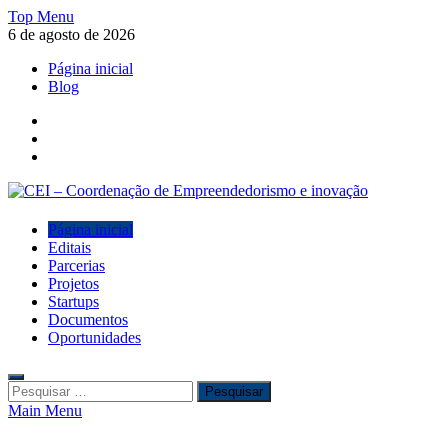
Skip
Top Menu
to
6 de agosto de 2026
content
Página inicial
Blog
Facebook
Twitter
Instagram
CEI – Coordenação de
Página inicial
CEI – Coordenação de Empreendedorismo e inovação
Editais
Parcerias
Empreendedorismo e inovação
Projetos
Startups
Documentos
Oportunidades
Pesquisar
por:
Main Menu