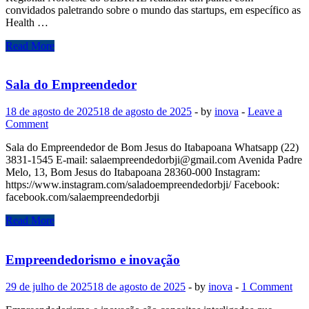
convidados paletrando sobre o mundo das startups, em específico as
Health …
Desvendando
Read More
o
Futuro
da
Sala do Empreendedor
Saúde:
de
18 de agosto de 2025
18 de agosto de 2025
-
by
inova
-
Leave a
negócios
Comment
tradicionais
a
Sala do Empreendedor de Bom Jesus do Itabapoana Whatsapp (22)
healthtechs
3831-1545 E-mail:
salaempreendedorbji@gmail.com
Avenida Padre
Melo, 13, Bom Jesus do Itabapoana 28360-000 Instagram:
https://www.instagram.com/saladoempreendedorbji/ Facebook:
facebook.com/salaempreendedorbji
Sala
Read More
do
Empreendedor
Empreendedorismo e inovação
29 de julho de 2025
18 de agosto de 2025
-
by
inova
-
1 Comment