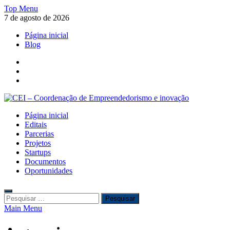
Skip
Top Menu
to
7 de agosto de 2026
content
Página inicial
Blog
Facebook
Twitter
Instagram
CEI – Coordenação de Empreendedorismo e inovação
Página inicial
CEI – Coordenação de Empreendedorismo e inovação
Editais
Parcerias
Projetos
Startups
Documentos
Oportunidades
Pesquisar
por:
Main Menu