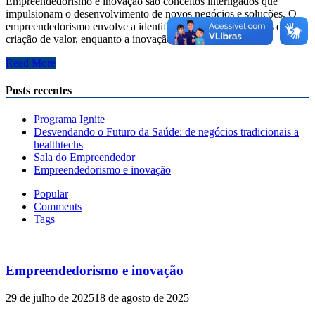
Empreendedorismo e inovação são conceitos interligados que
impulsionam o desenvolvimento de novos negócios e soluções. O
empreendedorismo envolve a identificação de oportunidades e a
criação de valor, enquanto a inovação se refere …
Empreendedorismo
Read More
e
inovação
Posts recentes
Programa Ignite
Desvendando o Futuro da Saúde: de negócios tradicionais a
healthtechs
Sala do Empreendedor
Empreendedorismo e inovação
Popular
Comments
Tags
Empreendedorismo e inovação
29 de julho de 2025
18 de agosto de 2025