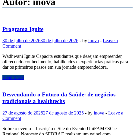
Autor:
inova
Programa Ignite
30 de julho de 2026
30 de julho de 2026
-
by
inova
-
Leave a
Comment
Wadhwani Ignite Capacita estudantes que desejam empreender,
oferecendo conhecimento, habilidades e experiências práticas para
dar os primeiros passos em sua jornada empreendedora.
Programa
Read More
Ignite
Desvendando o Futuro da Saúde: de negócios
tradicionais a healthtechs
27 de agosto de 2025
27 de agosto de 2025
-
by
inova
-
Leave a
Comment
Sobre o evento – Inscrição e Site do Evento UniFAMESC e
Regional Noroeste do SEBRAE realizam um painel com